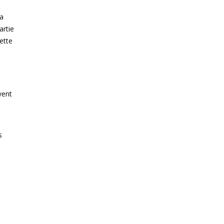
la
artie
ette
vent
s