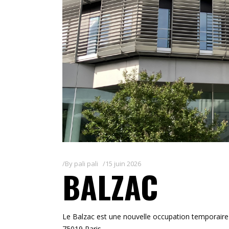
By
pali pali
15 juin 2026
BALZAC
Le Balzac est une nouvelle occupation temporair
75019 Paris.