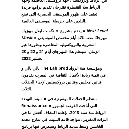
بين الرباط وبروكسيل، جهة بروكسيل العاصمة وجهة
الرباط سلا القنيطرة تقترحان تقديم برامج فريدة
تعتمد على ظهور الموسيقى الحضرية التي تضع
البلدين على خريطة الموسيقى العالمية.
يقدم مشروع » نكست ليفل ميوزيك «
Next Level
Music
» مهرجانًا مدته ثلاثة أيام مخصص للموسيقى
المغربية والبروكسيلية المعاصرة وتطورها عبر
الزمان. سينظم هذا المهرجان أيام 21 و 22 و 23
شتنبر 2022.
ومؤسسة هبة الرواد
بالي بالي و The Lab prod
في تنمية ريادة الأعمال الثقافية في المغرب يقدمون
فنانين محليين وفنانين بروكسيليين لإحياء الحفلات
الثلاث.
ستنظم الحفلات الموسيقية في « سينما النهضة
Renaissance » التي أتاحت الفرصة لجمهور
الرباط منذ سنة 2013، بإعادة اكتشاف أفضل ما في
التراث المغربي. تتواجد قاعة السينما في شارع محمد
الخامس وسط مدينة الرباط وسيعرض فيها برنامج